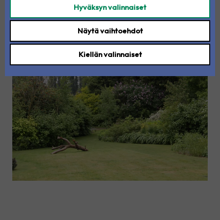
Hyväksyn valinnaiset
(Kunnas & Tupala 2021, 36). Pihasuunnittelun avulla
voidaan turvata uhanalaisten tyyppien säilyminen ja
Näytä vaihtoehdot
lisätä niiden määrää ja pinta-alaa (Paloniemi 2018, 29).
Kiellän valinnaiset