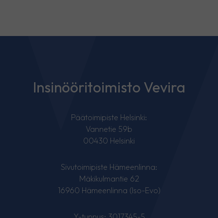
Insinööritoimisto Vevira
Päätoimipiste Helsinki:
Vannetie 59b
00430 Helsinki
Sivutoimipiste Hämeenlinna:
Mäkikulmantie 62
16960 Hämeenlinna (Iso-Evo)
Y-tunnus: 3017345-5