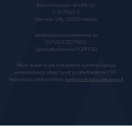
Insinööritoimisto VeViRA Oy
Y-3017345-5
Vannetie 59b, 00430 Helsinki
Verkkolaskutusosoitteemme on
OVT:003730173455
Operaattoritunnus: POPFF122
Mikäli teidän ei ole mahdollista toimittaa laskuja
verkkolaskuina, olkaa hyvät ja lähettäkää ne PDF-
tiedostoina sähköpostitse:
svetlana.fedorova@vevira.fi