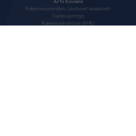
Arto Kuusela
Rakennesuunnittelu (yksityiset asiakkaat)
Toimitusjohtaja
Rakennusinsinööri (AMK)
p.
050 597 8725
Laskutus
Insinööritoimisto VeViRA Oy
Y-3017345-5
Vannetie 59b, 00430 Helsinki
Verkkolaskutusosoitteemme on
OVT:003730173455
Operaattoritunnus: POPFF122