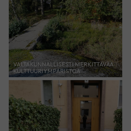
VALTAKUNNALLISESTI MERKITTÄVÄÄ
KULTTUURIYMPÄRISTÖÄ