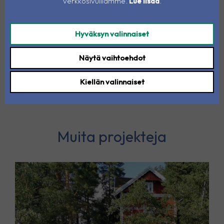
verkkosivuillamme.
Lue lisää
.
Hyväksyn valinnaiset
Näytä vaihtoehdot
Kiellän valinnaiset
Muita projekteja