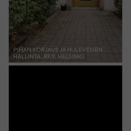
PIHAN KORJAUS JA HULEVESIEN
HALLINTA, RKY, HELSINKI