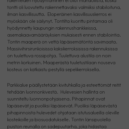
rakenteiden hyödyntäminen ei ollut mahdollista, koska
tontti oli luovutettu rakennettavaksi valmiiksi stabiloituna,
ilman kasvillisuutta. Eloperäinen kasvillisuuskerros ei
myöskään ole säilynyt. Tontilta kuorittu pintamaa oli
hyödynnetty kaupungin rakennushankkeissa,
asemakaavamääräyksien mukaisesti ennen stabilointia.
Tontin maaperä on vettä läpäisemätöntä savimaata.
Massiivihirsirunkoisissa kaksikerroksisissa rakennuksissa
on tuulettuva rossipohja. Tuulettuva alustila on noin
metrin korkuinen. Maaperästä tuuletustilaan nouseva
kosteus on katkaistu pestyllä sepelikerroksella.
Parkkialue päällystetään kivituhkalla ja esteettömät reitit
tehdään luonnonkivestä. Hulevesien hallinta on
suunniteltu luonnonpohjaisena. Pihapinnat ovat
läpäisevät ja puoliksi läpäisevät. Puoliksi läpäisevästä
pihapinnoista hulevedet ohjataan istutusalueilla oleville
kosteikoille ja biosuodatukselle. Tontin länsipuolella
puiston reunalla on sadepuutarha, joka hidastaa