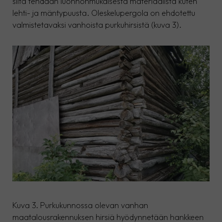
silta tehdään luonnonmukaisesta materiaalista kuten
lehti- ja mäntypuusta. Oleskelupergola on ehdotettu
valmistetavaksi vanhoista purkuhirsistä (kuva 3).
Kuva 3. Purkukunnossa olevan vanhan
maatalousrakennuksen hirsiä hyödynnetään hankkeen