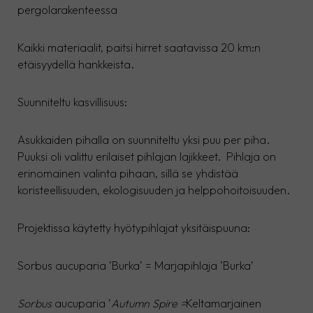
pergolarakenteessa
Kaikki materiaalit, paitsi hirret saatavissa 20 km:n
etäisyydellä hankkeista.
Suunniteltu kasvillisuus:
Asukkaiden pihalla on suunniteltu yksi puu per piha.
Puuksi oli valittu erilaiset pihlajan lajikkeet. Pihlaja on
erinomainen valinta pihaan, sillä se yhdistää
koristeellisuuden, ekologisuuden ja helppohoitoisuuden.
Projektissa käytetty hyötypihlajat yksitäispuuna:
Sorbus aucuparia ’Burka’ = Marjapihlaja ’Burka’
Sorbus
aucuparia ’
Autumn Spire =
Keltamarjainen