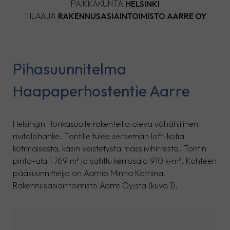
PAIKKAKUNTA
HELSINKI
TILAAJA
RAKENNUSASIAINTOIMISTO AARRE OY
Pihasuunnitelma
Haapaperhostentie Aarre
Helsingin Honkasuolle rakenteilla oleva vähähiilinen
rivitalohanke. Tontille tulee seitsemän loft-kotia
kotimaisesta, käsin veistetystä massiivihirrestä. Tontin
pinta-ala 1 769 m² ja sallittu kerrosala 910 k-m². Kohteen
pääsuunnittelija on Aarnio Minna Katriina,
Rakennusasiaintoimisto Aarre Oy:stä (kuva 1).