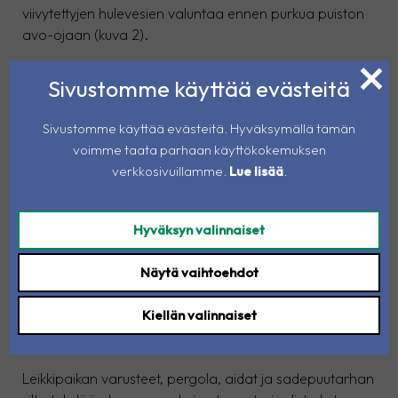
viivytettyjen hulevesien valuntaa ennen purkua puiston
avo-ojaan (kuva 2).
Sivustomme käyttää evästeitä
Sivustomme käyttää evästeitä. Hyväksymällä tämän
voimme taata parhaan käyttökokemuksen
verkkosivuillamme.
Lue lisää
.
Hyväksyn valinnaiset
Näytä vaihtoehdot
Kiellän valinnaiset
Kuva 2. Sadepuutarha ja puusilta
Leikkipaikan varusteet, pergola, aidat ja sadepuutarhan