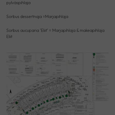
pylväspihlaja
Sorbus dessertnaja =Marjapihlaja
Sorbus aucuparia ’Eliit’ = Marjapihlaja & makeapihlaja
Eliit