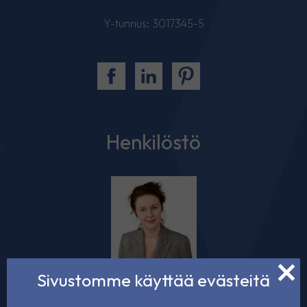
Y-tunnus: 3017345-5
Henkilöstö
Svetlana Fedorova
Sivustomme käyttää evästeitä
Maisemasuunnittelu, hulevesisuunnittelu