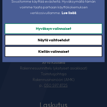
Maisemasuunnittelu ja maisemarakentaminen (DI)
Sivustomme käyttää evästeitä. Hyväksymällä tämän
Ympäristöinsinööri (YAMK)
voimme taata parhaan käyttökokemuksen
p.
050 597 8725
verkkosivuillamme.
Lue lisää
.
svetlana.fedorova@vevira.fi
Hyväksyn valinnaiset
Näytä vaihtoehdot
Kiellän valinnaiset
Arto Kuusela
Rakennesuunnittelu (yksityiset asiakkaat)
Toimitusjohtaja
Rakennusinsinööri (AMK)
p.
050 597 8725
Laskutus