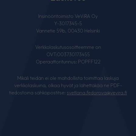
Insinööritoimisto VeViRA Oy
Y-3017345-5
Vannetie 59b, 00430 Helsinki
Verkkolaskutusosoitteemme on
OVT:003730173455
Operaattoritunnus: POPFF122
Mikäli teidän ei ole mahdollista toimittaa laskuja
verkkolaskuina, olkaa hyvät ja lähettäkää ne PDF-
tiedostoina sähköpostitse:
svetlana.fedorova@vevira.fi